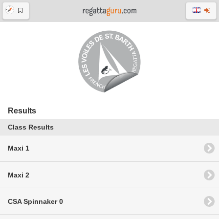
Results
Class Results
Maxi 1
Maxi 2
CSA Spinnaker 0