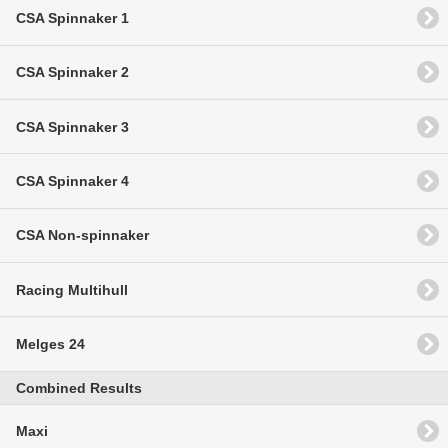
CSA Spinnaker 1
CSA Spinnaker 2
CSA Spinnaker 3
CSA Spinnaker 4
CSA Non-spinnaker
Racing Multihull
Melges 24
Combined Results
Maxi